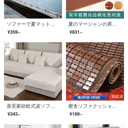
ソファーで夏マットを敷いてください。夏のソファーカバーカバーカバー。夏の座布団の新しい中国式セットyカードの布罗-青70*70 cmの一枚です。
夏のマージャンの席のソファーは夏のスタイルの欧風の竹の席の座布団の滑り止めの滑り止めの竹の冷たいマットを敷いて注文して、窓枠のマットの双筋-レースの縁-炭化色の50*100 cmを敷きます。
¥359~
¥831~
喜至家紡欧式皮ソファカバーカバー背もたれカバー全カバー付き木滑り止めカバー窓手すりカバー夏凉しい席芝华仕新中国式赤い木オーダーメイド貴妃四季通用クッション幸運星米白70*70 cm（単条装）
蜜舎ソファクッションセット夏のシートクッション窓側クッション木のクッションソファーカバー全カバー回転角滑り止め欧州式ソファオーダーメイドレース狭い辺のカレー色45*45 cm
¥343~
¥199~