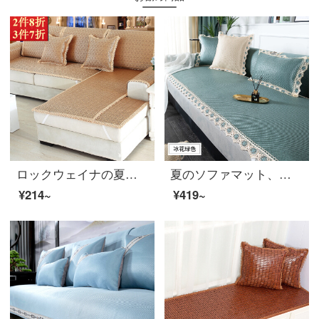
ロックウェイナの夏のソファマットセット滑り止め夏の座布団ソファーカバー全カバーソファタオル氷藤瑠璃金40*40 cm椅子に一つ（色はランダム）を敷く。
夏のソファマット、夏のソファ、マット、ソファ、冷たいマットカバーの組み合わせは、窓マットyアイスクリーム-グリーン（氷の藤）70*70 cmの単片包装をカスタマイズすることができます（顧客サービスをカスタマイズします）。
¥214~
¥419~