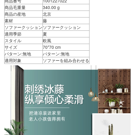
商品番号
1001227022
商品毛重量
340.00 g
商品の産地
北京
素材
藤
ソファークッション
ソファークッション
適用季節
夏
スタイル
欧風
サイズ
70*70 cm
パターン:無地
パターン:無地
適用対象
ソファーを組み合わせる