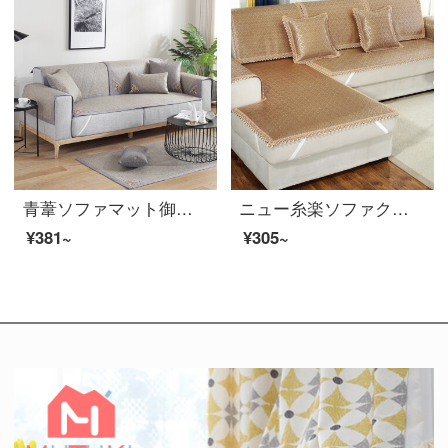
青葦ソファマット御藤席アイスソファカバー夏エアコンシートソファクッション70*70 1枚刺繍入りベージュ
ニュー糸楽ソファクッション夏セット布芸カスタマイズ実木セット皮ソファーカバーカバー四季通用クッションクッションクッションクッション幅を広げながら、カレー色70*70 CM一片
¥381~
¥305~