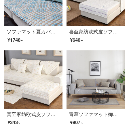
ソファマット夏カバー通気性の高い夏スタイルの中国式簡単な現代欧風滑り止めマットハイエンドセラミックシード（アップグレード版）45*45 cm（抱き枕カバー+芯+陶磁器）
喜至家紡欧式皮ソファカバー背もたれカバー全カバー付き木滑り止めカバー窓手すりカバー夏凉しい席芝华仕新中国式赤い木オーダーメイド貴妃四季通用クッション繁花紫辺色90*120 cm（単条装）
¥1748~
¥640~
喜至家紡欧式皮ソファカバー背もたれカバー全カバー付き木滑り止めカバー窓手すりカバー夏凉しい席芝华仕新中国式赤い木オーダーメイド貴妃四季通用クッション曇花米白70*70 cm（単条装）
青葦ソファマット御藤席アイスソファカバー夏エアコンシートソファクッション80*210 1枚入り刺繍のベージュ色
¥343~
¥907~