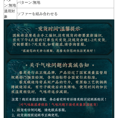
パターン:無地
ン:無地
適用対
ソファーを組み合わせる
象