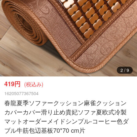
3
/
9
419円
(税込み)
16205077367504
春龍夏季ソファークッション麻雀クッション
カバーカバー滑り止め貴妃ソファ夏欧式冷製
マットオーダーメイドシンプル-コーヒー色ダ
ブル牛筋包辺基板70*70 cm片