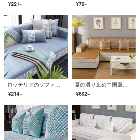
¥221~
¥76~
ロッテリアのソファーマット夏のマット氷のセットソファーの席滑り止め千鳥格夏のクッションソファタオルはオーダーメード氷格-青40*40 cm椅子に一つ（色はランダム）を敷くことができます。
夏の滑り止め中国風の席マット欧風の三人席の座敷クッションとござのセット竹のかたまりと氷の席のセットは60*150 cmの氷の藤の濃い色をオーダーメードできます。
¥214~
¥602~