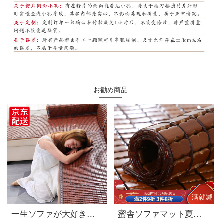
お勧め商品
一生ソファが大好きです。夏のソファマット、夏のマージャン席、滑り止めマット、木のソファカバー、麻雀のブロック、竹の席をオーダーメードしました。太い牛すじと魚の糸を入れて、炭化コーヒー色をオーダーメードしました。45*45 cm椅子にシートを敷いてください。
蜜舎ソファマット夏アイスクッションソファマット麻雀クッションセットソファ滑り止めクッションオーダーメイド貴妃炭化カレー(ダブル牛筋巻き)45*45 cm