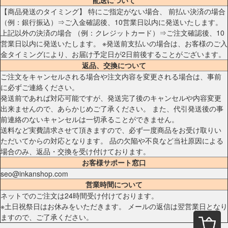
【商品発送のタイミング】 特にご指定がない場合、 前払い決済の場合
（例：銀行振込）⇒ご入金確認後、10営業日以内に発送いたします。
上記以外の決済の場合 （例：クレジットカード）⇒ご注文確認後、10
営業日以内に発送いたします。 ※発送前支払いの場合は、お客様のご入
金タイミングにより、お届け予定日が2日前後することがございます。
返品、交換について
ご注文をキャンセルされる場合や注文内容を変更される場合は、事前
に必ずご連絡ください。
発送前であれば対応可能ですが、発送完了後のキャンセルや内容変更
出来ませんので、あらかじめご了承ください。 また、代引発送後の事
前連絡のないキャンセルは一切承ることができません。
送料など実費請求させて頂きますので、必ず一度商品をお受け取りい
ただいてからの対応となります。 品の欠陥や不良など当社原因による
場合のみ、返品・交換を受け付けております。
お客様サポート窓口
seo@inkanshop.com
営業時間について
ネットでのご注文は24時間受け付けております。
※土日祝祭日はお休みをいただきます。 メールの返信は翌営業日となり
ますので、ご了承ください。