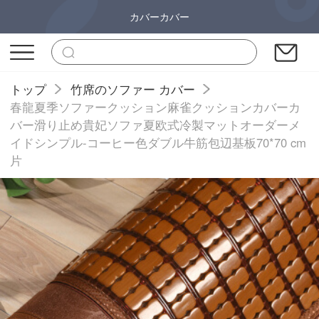
カバーカバー
トップ
竹席のソファー カバー
春龍夏季ソファークッション麻雀クッションカバーカ
バー滑り止め貴妃ソファ夏欧式冷製マットオーダーメ
イドシンプル-コーヒー色ダブル牛筋包辺基板70*70 cm
片