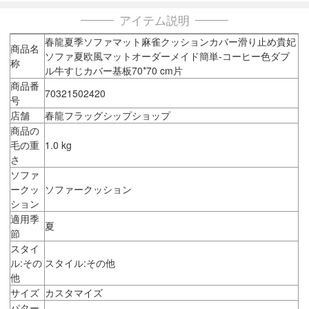
アイテム説明
春龍夏季ソファマット麻雀クッションカバー滑り止め貴妃
商品名
ソファ夏欧風マットオーダーメイド簡単-コーヒー色ダブ
称
ル牛すじカバー基板70*70 cm片
商品番
70321502420
号
店舗
春龍フラッグシップショップ
商品の
毛の重
1.0 kg
さ
ソファ
ークッ
ソファークッション
ション
適用季
夏
節
スタイ
ル:その
スタイル:その他
他
サイズ
カスタマイズ
パター